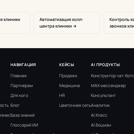
ля клиники
Автоматизация колл-
Контроль к
центра клиники →
звонков кл
НАВИГАЦИЯ
КЕЙСЫ
AI ПРОДУКТЫ
Главная
Продажи
Конструктор чат-бот
Партнерам
Медицина
MAX мессенджер
Для кого
HR
Консультант
ость
Блог
Цветочная сеть
Аналитик
изнес
База знаний
AI.Класс
Глоссарий ИИ
AI.Боцман