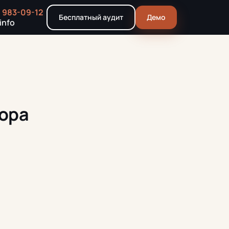
) 983-09-12
Бесплатный аудит
Демо
info
тора