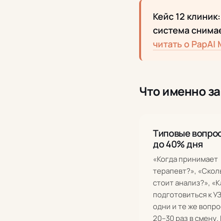
Кейс 12 клиник
система снимае
читать о PapAI
Что именно з
Типовые вопро
до 40% дня
«Когда принимает
терапевт?», «Скол
стоит анализ?», «К
подготовиться к У
одни и те же вопро
20–30 раз в смену.