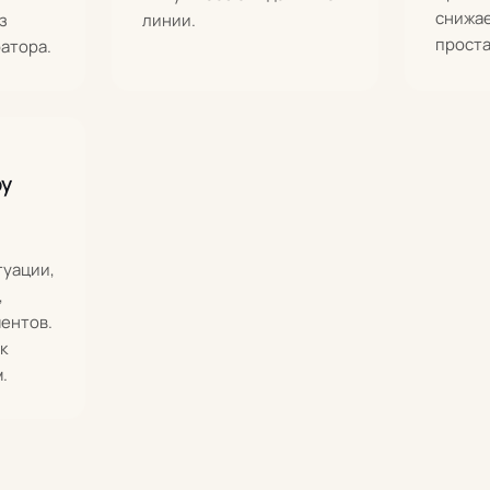
снижае
з
линии.
проста
атора.
ру
туации,
,
ентов.
к
.