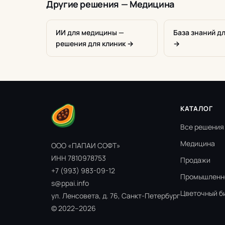
Другие решения — Медицина
ИИ для медицины —
База знаний д
решения для клиник →
→
КАТАЛОГ
Все решения
Медицина
ООО «ПАПАИ СОФТ»
ИНН 7810978753
Продажи
+7 (993) 983-09-12
Промышленн
s@ppai.info
Цветочный б
ул. Ленсовета, д. 76, Санкт-Петербург
© 2022–2026