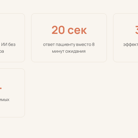
20 сек
 ИИ без
ответ пациенту вместо 8
эффект
ра
минут ожидания
.
имых