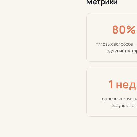
Метрики
80%
типовых вопросов —
администрато
1 нед
до первых измер
результатов