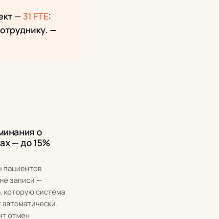
ект —
31 FTE
:
отруднику. —
минания о
ах — до 15%
н пациентов
не записи —
, которую система
 автоматически.
нт отмен