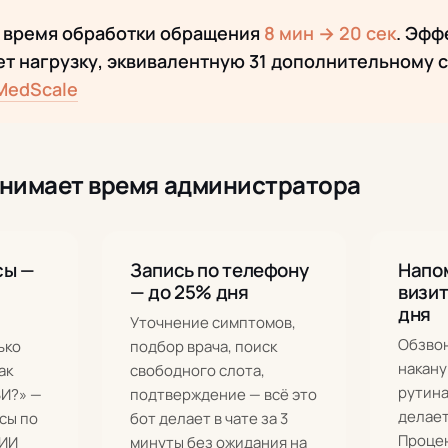
: время обработки обращения
8 мин → 20 сек
. Эфф
т нагрузку, эквивалентную 31 дополнительному с
 MedScale
анимает время администратора
сы —
Запись по телефону
Напо
— до 25% дня
визит
дня
Уточнение симптомов,
Обзво
ько
подбор врача, поиск
накану
ак
свободного слота,
рутина
ЗИ?» —
подтверждение — всё это
делает
сы по
бот делает в чате за 3
Проце
 ИИ
минуты без ожидания на