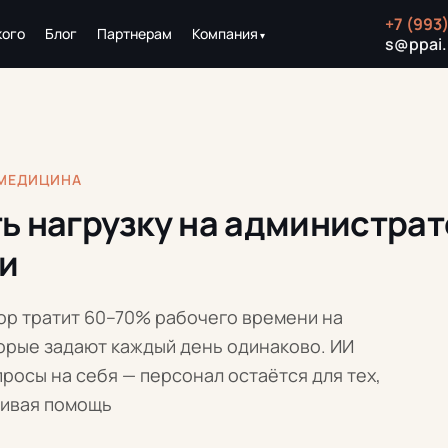
+7 (993
кого
Блог
Партнерам
Компания
s@ppai.
 МЕДИЦИНА
ь нагрузку на администра
и
р тратит 60–70% рабочего времени на
орые задают каждый день одинаково. ИИ
просы на себя — персонал остаётся для тех,
живая помощь