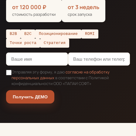
от 120 000 ₽
от 3 недель
стоимость разработки
срок запуска
B2B
B2C
Позиционирование
ROMI
Точки роста
Стратегия
Отправляя эту форму, я даю
согласие на обработку
персональных данных
в соответствии с Политикой
конфиденциальности ООО «ПАПАИ СОФТ»
Получить ДЕМО