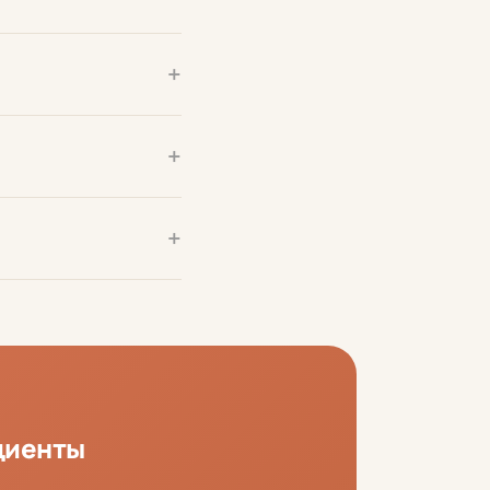
+
+
+
циенты