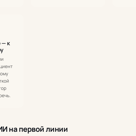
 — к
ру
ли
циент
вому
ткой
тор
речь.
ИИ на первой линии