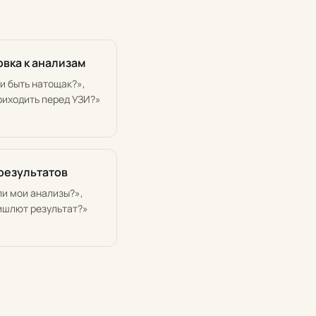
вка к анализам
и быть натощак?»,
риходить перед УЗИ?»
результатов
ли мои анализы?»,
ишлют результат?»