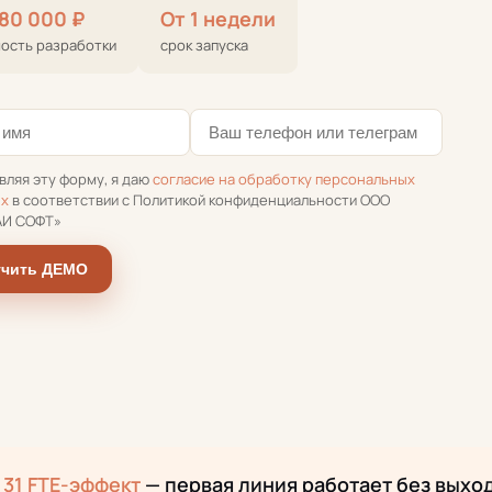
180 000 ₽
От 1 недели
ость разработки
срок запуска
вляя эту форму, я даю
согласие на обработку персональных
ых
в соответствии с Политикой конфиденциальности ООО
АИ СОФТ»
учить ДЕМО
:
31 FTE-эффект
— первая линия работает без выхо