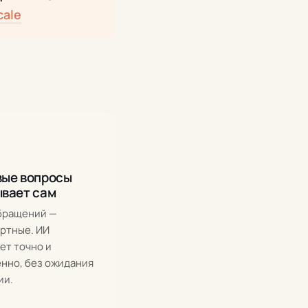
cale
вые вопросы
ывает сам
бращений —
ртные. ИИ
ет точно и
нно, без ожидания
ии.