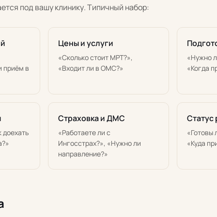
ется под вашу клинику. Типичный набор:
ей
Цены и услуги
Подгото
«Сколько стоит МРТ?»,
«Нужно л
и приём в
«Входит ли в ОМС?»
«Когда п
ы
Страховка и ДМС
Статус 
к доехать
«Работаете ли с
«Готовы 
а?»
Ингосстрах?», «Нужно ли
«Куда пр
направление?»
а