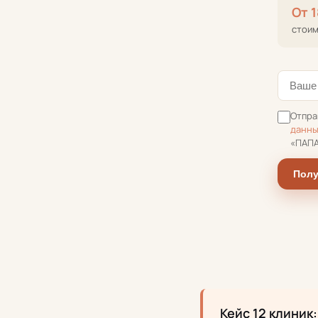
От 
стоим
Отпра
данн
«ПАП
Пол
Кейс 12 клиник