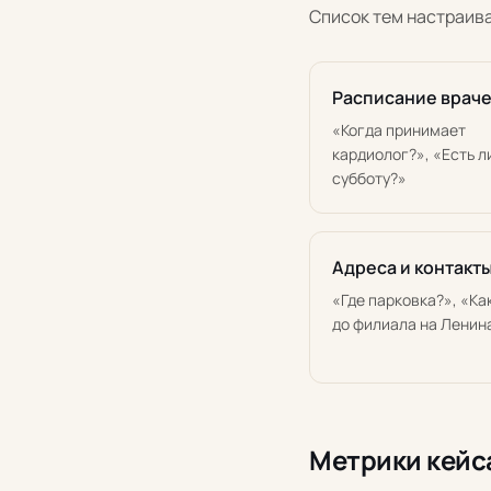
Список тем настраива
Расписание врач
«Когда принимает
кардиолог?», «Есть л
субботу?»
Адреса и контакт
«Где парковка?», «Ка
до филиала на Ленин
Метрики кейс