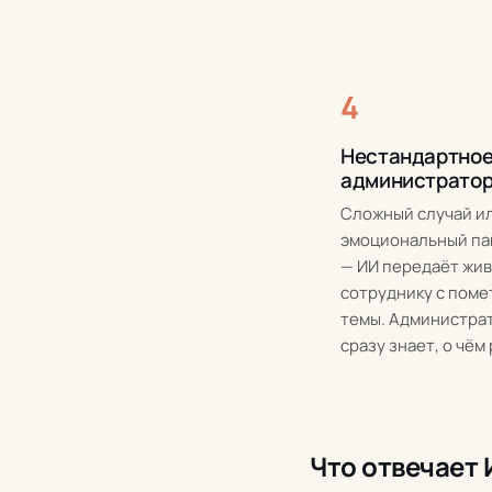
4
Нестандартное
администрато
Сложный случай и
эмоциональный па
— ИИ передаёт жи
сотруднику с поме
темы. Администра
сразу знает, о чём 
Что отвечает 