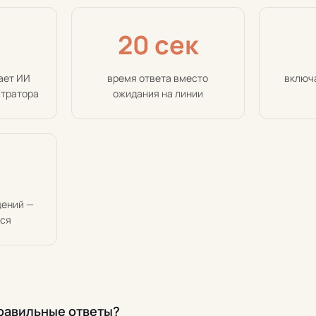
20 сек
ает ИИ
время ответа вместо
включа
стратора
ожидания на линии
щений —
тся
правильные ответы?