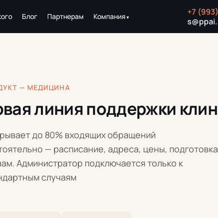
+7 (993
кого
Блог
Партнерам
Компания
s@ppai.
ОДУКТ — МЕДИЦИНА
вая линия поддержки кли
крывает до 80% входящих обращений
оятельно — расписание, адреса, цены, подготовка
зам. Администратор подключается только к
ндартным случаям