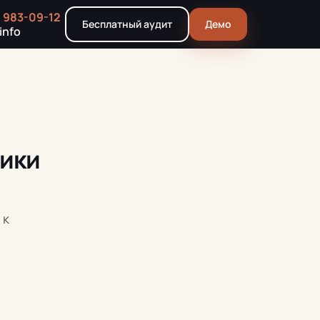
) 983-09-12
Бесплатный аудит
Демо
info
ники
 к