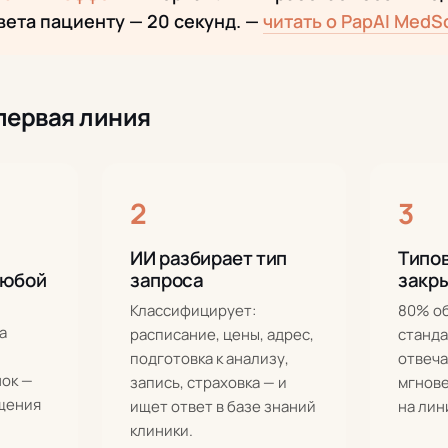
вета пациенту — 20 секунд. —
читать о PapAI MedS
первая линия
2
3
ИИ разбирает тип
Типо
любой
запроса
закр
Классифицирует:
80% о
а
расписание, цены, адрес,
станда
подготовка к анализу,
отвеча
нок —
запись, страховка — и
мгнове
ащения
ищет ответ в базе знаний
на лин
клиники.