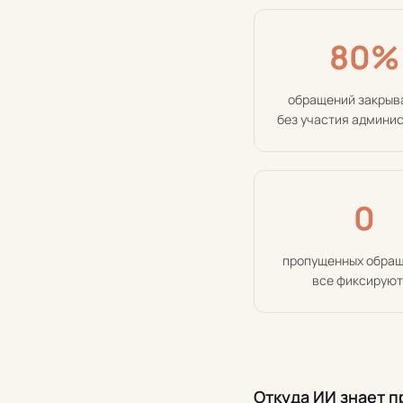
80%
обращений закрыв
без участия админи
0
пропущенных обра
все фиксирую
Откуда ИИ знает 