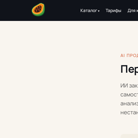
Каталог
Тарифы
Для 
AI ПР
Пер
ИИ за
самост
анали
неста