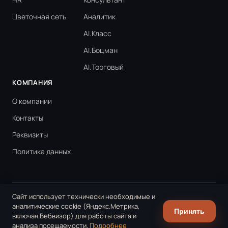
Цветочная сеть
Аналитик
AI.Класс
AI.Боцман
AI.Торговый
КОМПАНИЯ
О компании
Контакты
Реквизиты
Политика данных
Сайт использует технически необходимые и
ООО «ПАПАИ СОФТ» © 2022–2026 · ОГРН 1257800037230 · ИНН
аналитические cookie (Яндекс.Метрика,
7810978753
Принять
включая Вебвизор) для работы сайта и
Правила конфиденциальности
Правила использования cookies
анализа посещаемости.
Подробнее