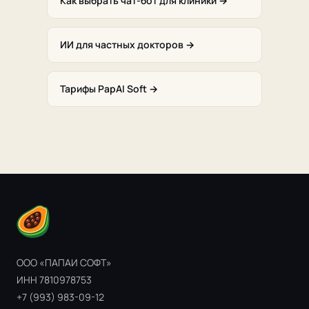
Как выбрать чат-бот для клиники →
ИИ для частных докторов →
Тарифы PapAI Soft →
ООО «ПАПАИ СОФТ»
ИНН 7810978753
+7 (993) 983-09-12