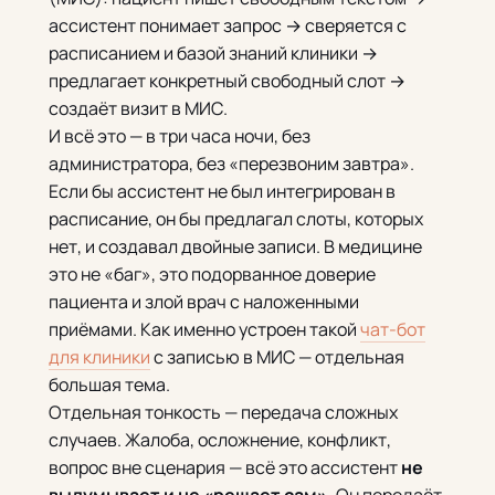
ассистент понимает запрос → сверяется с
расписанием и базой знаний клиники →
предлагает конкретный свободный слот →
создаёт визит в МИС.
И всё это — в три часа ночи, без
администратора, без «перезвоним завтра».
Если бы ассистент не был интегрирован в
расписание, он бы предлагал слоты, которых
нет, и создавал двойные записи. В медицине
это не «баг», это подорванное доверие
пациента и злой врач с наложенными
приёмами. Как именно устроен такой
чат-бот
для клиники
с записью в МИС — отдельная
большая тема.
Отдельная тонкость — передача сложных
случаев. Жалоба, осложнение, конфликт,
вопрос вне сценария — всё это ассистент
не
выдумывает и не «решает сам».
Он передаёт