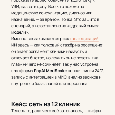
подсказать адрес, объяснить подготовку к
УЗИ, назвать цену. Всё, что похоже на
медицинскую консультацию, диагноз или
назначение, — за врачом. Точка. Это зашито в
сценарий, а не оставлено на «здравый смысл
модели».
Именно так закрывается риск
галлюцинаций
.
ИИ здесь — как толковый стажёр на ресепшене:
он знает регламент клиники наизусть и
отвечает быстро, но лечить он не лезет и «на
глаз» ничего не сочиняет. Так у нас устроена
платформа
PapAI MedScale
: первая линия 24/7,
запись с интеграцией в МИС, анализ звонков и
внутренняя база знаний для персонала.
Кейс: сеть из 12 клиник
Теперь то, ради чего всё затевалось, — цифры