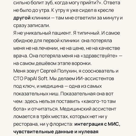
сильно болит зуб, когда могу прийти?». Ответа
не было до утра. К утру я уже сидел в кресле
другой
клиники — там мне ответили за минуту и
сразу записали.
Я не уникальный пациент. Я типичный. И самое
обидное для первой клиники: она потеряла
меня не на лечении, не на цене, не на качестве
врача. Она потеряла меня на «здравствуйте» —
на самом дешёвом этапе воронки.
Меня зовут Сергей Полухин, я сооснователь и
CTO PapAI Soft. Мы делаем ИИ-ассистентов
под ключ, и медицина — одна из самых
показательных ниш. Показательная она вот
чем: здесь нельзя поставить «какого-то там
бота» и отчитаться. Медицинский ассистент
ломается в трёх местах, которых нет ни у
ресторана, ни у флориста:
интеграция с МИС,
чувствительные данные и нулевая