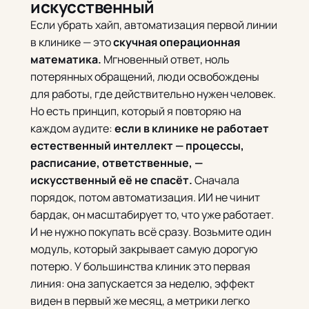
искусственный
Если убрать хайп, автоматизация первой линии
в клинике — это
скучная операционная
математика.
Мгновенный ответ, ноль
потерянных обращений, люди освобождены
для работы, где действительно нужен человек.
Но есть принцип, который я повторяю на
каждом аудите:
если в клинике не работает
естественный интеллект — процессы,
расписание, ответственные, —
искусственный её не спасёт.
Сначала
порядок, потом автоматизация. ИИ не чинит
бардак, он масштабирует то, что уже работает.
И не нужно покупать всё сразу. Возьмите один
модуль, который закрывает самую дорогую
потерю. У большинства клиник это первая
линия: она запускается за неделю, эффект
виден в первый же месяц, а метрики легко