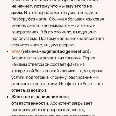
не начнёт, потому что мы ему этого не
даём.
И это вопрос архитектуры, а не удачи.
Разберу без магии. Обычная большая языковая
модель охотно «додумывает» — на то она и
генеративная. В быту это мило, в медицине —
недопустимо. Поэтому медицинский ассистент
строится иначе, на двух опорах:
RAG
(retrieval-augmented generation).
Ассистент не отвечает «из головы». Перед
каждым ответом он достаёт факты из
конкретной базы знаний клиники — цены, врачи,
услуги, подготовка к приёму, расписание — и
отвечает строго по ним. Нет факта в базе — нет
ответа из воздуха.
Жёсткое ограничение зоны
ответственности.
Ассистент закрывает
организационные вопросы: записать,