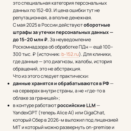
это специальная категория персональных
данных по 152-ФЗ. И цена ошибки тут не
репутационная, а вполне денежная.
С мая 2025 в России действуют
оборотные
штрафы за утечки персональных данных —
до 15–20 млн ₽.
За неуведомление
Роскомнадзора об обработке ПДн — ещё 100–
300 тыс. ₽ (источник:
b-152.ru
). Для клиники,
где данные — это диагнозы, жалобы, история
обращений, это не абстракция.
Что из этого следует практически:
данные хранятся и обрабатываются в РФ
—
на серверах внутри страны, а не «где-то в
облаке за границей»;
в контуре работают
российские
LLM
—
YandexGPT (теперь Alice AI) или GigaChat,
который Сбер в 2026-м выложил под лицензией
MIT и который можно развернуть on-premise и