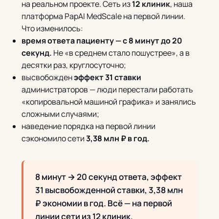
на реальном проекте. Сеть из
12 клиник
, наша
платформа PapAI MedScale на первой линии.
Что изменилось:
время ответа пациенту — с 8 минут до 20
секунд.
Не «в среднем стало пошустрее», а в
десятки раз, круглосуточно;
высвобожден
эффект 31 ставки
администраторов — люди перестали работать
«копировальной машиной графика» и занялись
сложными случаями;
наведение порядка на первой линии
сэкономило сети
3,38 млн ₽ в год.
8 минут → 20 секунд ответа, эффект
31 высвобожденной ставки, 3,38 млн
₽ экономии в год. Всё — на первой
линии сети из 12 клиник.