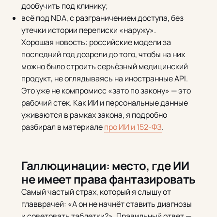
дообучить под клинику;
всё под NDA, с разграничением доступа, без
утечки истории переписки «наружу».
Хорошая новость: российские модели за
последний год дозрели до того, чтобы на них
можно было строить серьёзный медицинский
продукт, не оглядываясь на иностранные API.
Это уже не компромисс «зато по закону» — это
рабочий стек. Как ИИ и персональные данные
уживаются в рамках закона, я подробно
разбирал в материале
про ИИ и 152-ФЗ
.
Галлюцинации: место, где ИИ
не имеет права фантазировать
Самый частый страх, который я слышу от
главврачей: «А он не начнёт ставить диагнозы
и советовать таблетки?». Правильный ответ —