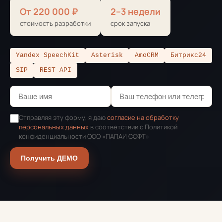
От 220 000 ₽
2–3 недели
стоимость разработки
срок запуска
Yandex SpeechKit
Asterisk
AmoCRM
Битрикс24
SIP
REST API
Отправляя эту форму, я даю
согласие на обработку
персональных данных
в соответствии с Политикой
конфиденциальности ООО «ПАПАИ СОФТ»
Получить ДЕМО