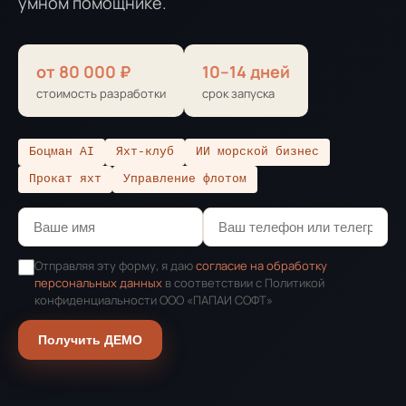
умном помощнике.
от 80 000 ₽
10–14 дней
стоимость разработки
срок запуска
Боцман AI
Яхт-клуб
ИИ морской бизнес
Прокат яхт
Управление флотом
Отправляя эту форму, я даю
согласие на обработку
персональных данных
в соответствии с Политикой
конфиденциальности ООО «ПАПАИ СОФТ»
Получить ДЕМО