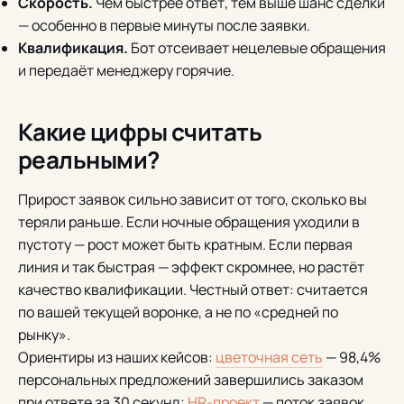
Скорость.
Чем быстрее ответ, тем выше шанс сделки
— особенно в первые минуты после заявки.
Квалификация.
Бот отсеивает нецелевые обращения
и передаёт менеджеру горячие.
Какие цифры считать
реальными?
Прирост заявок сильно зависит от того, сколько вы
теряли раньше. Если ночные обращения уходили в
пустоту — рост может быть кратным. Если первая
линия и так быстрая — эффект скромнее, но растёт
качество квалификации. Честный ответ: считается
по вашей текущей воронке, а не по «средней по
рынку».
Ориентиры из наших кейсов:
цветочная сеть
— 98,4%
персональных предложений завершились заказом
при ответе за 30 секунд;
HR-проект
— поток заявок