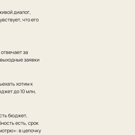
живой диалог,
увствует, что его
 отвечает за
и выходные заявки
ъехать хотим к
джет до 10 млн,
есть бюджет,
ность есть, срок
мотрю»: в цепочку