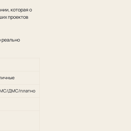
нии, которая о
ших проектов
о реально
аличные
, ОМС/ДМС/платно