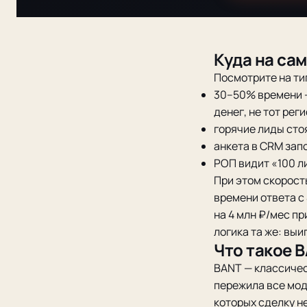
Куда на са
Посмотрите на т
30–50% времени —
денег, не тот рег
горячие лиды стоя
анкета в CRM зап
РОП видит «100 ли
При этом скорост
времени ответа с
на 4 млн ₽/мес п
логика та же: выи
Что такое B
BANT — классичес
пережила все мод
которых сделку н