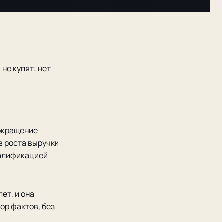
не купят: нет
сокращение
в роста выручки
валификацией
ет, и она
ор фактов, без