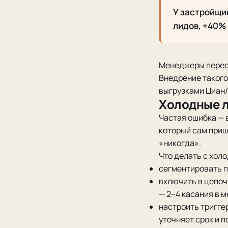
У застройщик
лидов, +40% 
Менеджеры перест
Внедрение такого 
выгрузками Циан/
Холодные л
Частая ошибка — 
который сам пришё
«никогда».
Что делать с хол
сегментировать п
включить в цепоч
— 2–4 касания в м
настроить тригге
уточняет срок и п