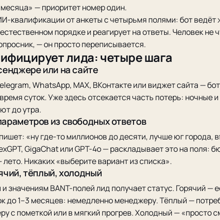
 месяца» — приоритет номер один.
ИИ-квалификации от анкеты с четырьмя полями: бот ведёт 
естественном порядке и реагирует на ответы. Человек не ч
опросник, — он просто переписывается.
лифицирует лида: четыре шага
ссенджере или на сайте
elegram, WhatsApp, MAX, ВКонтакте или виджет сайта — бот
 время суток. Уже здесь отсекается часть потерь: ночные 
ют до утра.
параметров из свободных ответов
пишет: «ну где-то миллионов до десяти, лучше юг города, в
xGPT, GigaChat или GPT-4o — раскладывает это на поля: бю
— лето. Никаких «выберите вариант из списка».
рячий, тёплый, холодный
 и значениям BANT-полей лид получает статус. Горячий — 
ок до 1–3 месяцев: немедленно менеджеру. Тёплый — потреб
ру с пометкой или в мягкий прогрев. Холодный — «просто с