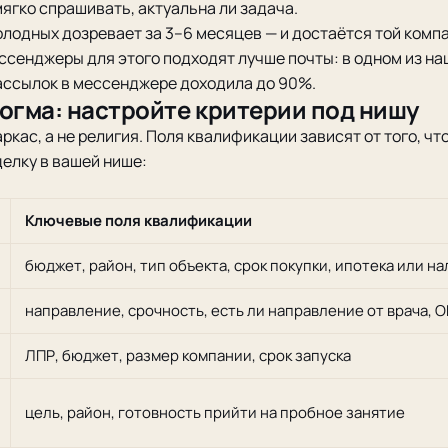
мягко спрашивать, актуальна ли задача.
олодных дозревает за 3–6 месяцев — и достаётся той компа
ессенджеры для этого подходят лучше почты: в одном из на
ассылок в мессенджере доходила до 90%.
догма: настройте критерии под нишу
ркас, а не религия. Поля квалификации зависят от того, чт
елку в вашей нише:
Ключевые поля квалификации
бюджет, район, тип объекта, срок покупки, ипотека или н
направление, срочность, есть ли направление от врача
ЛПР, бюджет, размер компании, срок запуска
цель, район, готовность прийти на пробное занятие