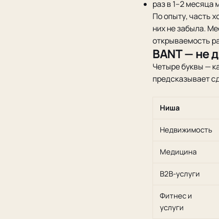
раз в 1–2 месяца 
По опыту, часть х
них не забыла. М
открываемость р
BANT — не 
Четыре буквы — ка
предсказывает сд
Ниша
Недвижимость
Медицина
B2B-услуги
Фитнес и
услуги