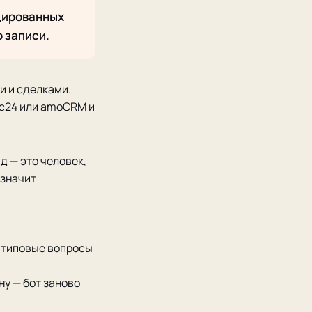
ицированных
о записи.
и и сделками.
кс24 или amoCRM и
д — это человек,
 значит
а типовые вопросы
ну — бот заново