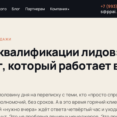
+7 (993
кого
Блог
Партнерам
Компания
s@ppai.
ОДАЖИ
квалификации лидов
, который работает 
оловину дня на переписку с теми, кто «просто спр
олномочий, без сроков. А в это время горячий клие
 «нужно вчера» ждёт ответа четвёртый час и уходи
инут. Это не проблема ленивых менеджеров. Это п