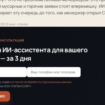
й мусорные и горячие заявки стоят вперемешку. ИИ
ирает эту очередь до того, как менеджер открыл 
026
·
10 мин. чтения
ОНСУЛЬТАЦИЯ
 ИИ-ассистента для вашего
— за 3 дня
, я даю
согласие на обработку персональных данных
ике ООО «ПАПАИ СОФТ»
ЕМО