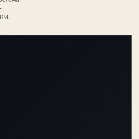
-
CRM.