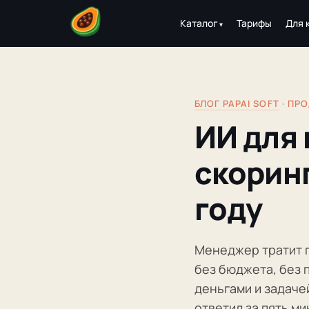
Каталог
Тарифы
Для 
БЛОГ PAPAI SOFT
· ПР
ИИ для 
скоринг
году
Менеджер тратит п
без бюджета, без п
деньгами и задачей
ответил за пять м