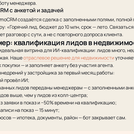
аботу менеджера.
CRM с анкетой и задачей
amoCRM создаётся сделка с заполненными полями, полной 
: «Горячий лид, бюджет до 10 млн, срок — лето. Связаться 
 разговор с сути, а не с повторного допроса клиента.
ер: квалификация лидов в недвижимо
деальная витрина для ИИ-квалификации: лидов много, не
окая. Наше
отраслевое решение для недвижимости
уточняе
к покупки — и заполняет анкету без участия агента.
внедрений у застройщика за первый месяц работы:
ий провёл ИИ;
ванных лидов переданы менеджерам — с заполненными анк
дов выше, чем у лидов из колл-центра;
з заявки в показ и −50% времени на квалификацию;
аписи на показ — 15 минут;
осов — ипотека, документы, район — бот закрывает сам.