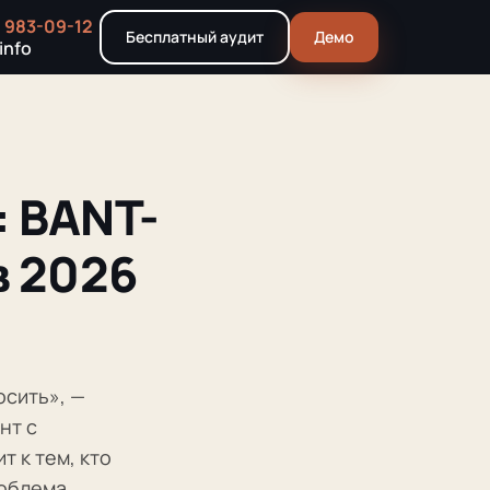
) 983-09-12
Бесплатный аудит
Демо
info
: BANT-
в 2026
осить», —
нт с
т к тем, кто
роблема