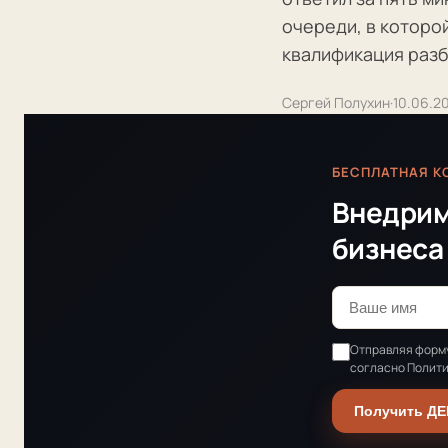
очереди, в которо
квалификация разб
Сергей Полухин
·
10.06.2
БЕСПЛАТНАЯ К
Внедрим
бизнеса 
Отправляя форму
согласно Полит
Получить Д