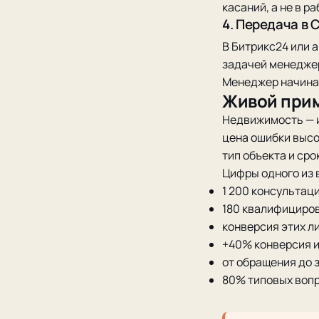
касаний, а не в р
4. Передача в 
В Битрикс24 или 
задачей менеджеру
Менеджер начинает
Живой прим
Недвижимость — и
цена ошибки выс
тип объекта и сро
Цифры одного из 
1 200 консультац
180 квалифициро
конверсия этих ли
+40% конверсия и
от обращения до з
80% типовых вопр