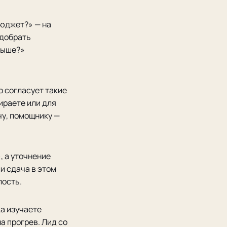
бюджет?» — на
одобрать
 выше?»
о согласует такие
бираете или для
чу, помощнику —
, а уточнение
и сдача в этом
лость.
а изучаете
а прогрев. Лид со