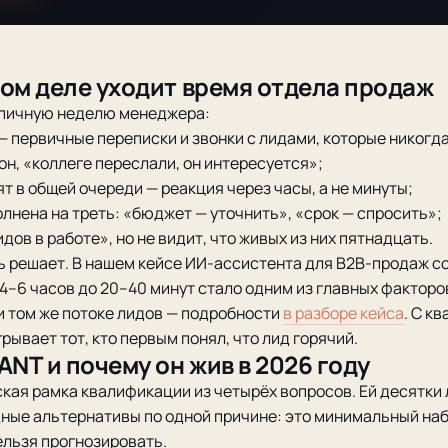
мом деле уходит время отдела продаж
ипичную неделю менеджера:
 первичные переписки и звонки с лидами, которые никогда 
ион, «коллеге переслали, он интересуется»;
т в общей очереди — реакция через часы, а не минуты;
олнена на треть: «бюджет — уточнить», «срок — спросить»;
дов в работе», но не видит, что живых из них пятнадцать.
ь решает. В нашем кейсе ИИ-ассистента для B2B-продаж 
 4–6 часов до 20–40 минут стало одним из главных факторо
ри том же потоке лидов — подробности
в разборе кейса
. С к
грывает тот, кто первым понял, что лид горячий.
ANT и почему он жив в 2026 году
кая рамка квалификации из четырёх вопросов. Ей десятки л
ные альтернативы по одной причине: это минимальный наб
ельзя прогнозировать.