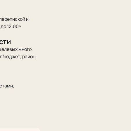
перепиской и
до 12:00».
сти
целевых много,
т бюджет, район,
етами;