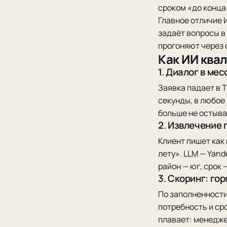
сроком «до конца
Главное отличие 
задаёт вопросы в 
прогоняют через 
Как ИИ ква
1. Диалог в ме
Заявка падает в T
секунды, в любое
больше не остыва
2. Извлечение 
Клиент пишет как 
лету».
LLM
— Yande
район — юг, срок 
3. Скоринг: го
По заполненности
потребность и ср
плавает: менедже