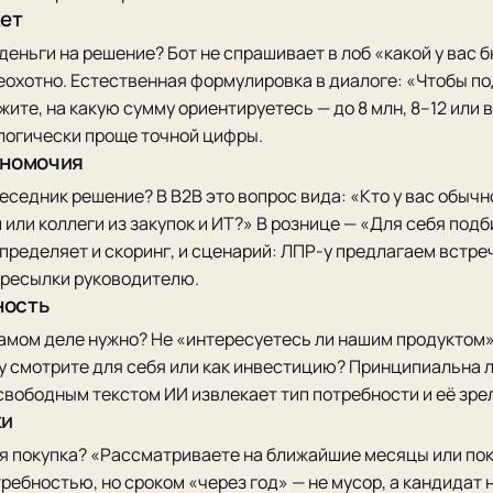
ет
 деньги на решение? Бот не спрашивает в лоб «какой у вас 
еохотно. Естественная формулировка в диалоге: «Чтобы п
жите, на какую сумму ориентируетесь — до 8 млн, 8–12 или
логически проще точной цифры.
лномочия
еседник решение? В B2B это вопрос вида: «Кто у вас обычн
 или коллеги из закупок и ИТ?» В рознице — «Для себя под
определяет и скоринг, и сценарий: ЛПР-у предлагаем встре
ересылки руководителю.
ность
самом деле нужно? Не «интересуетесь ли нашим продуктом»
у смотрите для себя или как инвестицию? Принципиальна л
 свободным текстом ИИ извлекает тип потребности и её зре
ки
я покупка? «Рассматриваете на ближайшие месяцы или пок
ребностью, но сроком «через год» — не мусор, а кандидат н