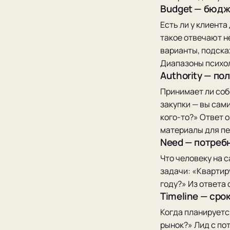
Budget — бюдж
Есть ли у клиента
такое отвечают н
варианты, подска
Диапазоны психо
Authority — по
Принимает ли соб
закупки — вы сами
кого-то?» Ответ 
материалы для п
Need — потреб
Что человеку на 
задачи: «Квартир
году?» Из ответа
Timeline — сро
Когда планируетс
рынок?» Лид с пот