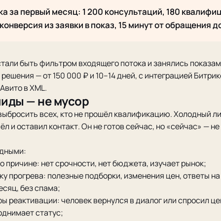
а за первый месяц: 1 200 консультаций, 180 квалиф
конверсия из заявки в показ, 15 минут от обращения д
али быть фильтром входящего потока и занялись показам
решения — от 150 000 ₽ и 10–14 дней, с интеграцией Битри
Авито в XML.
иды — не мусор
выбросить всех, кто не прошёл квалификацию. Холодный ли
л и оставил контакт. Он не готов сейчас, но «сейчас» — не
одными:
о причине: нет срочности, нет бюджета, изучает рынок;
ку прогрева: полезные подборки, изменения цен, ответы н
есяц, без спама;
ры реактивации: человек вернулся в диалог или спросил це
однимает статус;