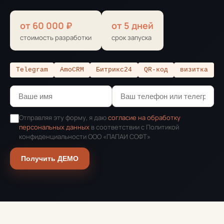
от 60 000 ₽
от 5 дней
стоимость разработки
срок запуска
Telegram
AmoCRM
Битрикс24
QR-код
визитка
Отправляя эту форму, я даю
согласие на обработку
персональных данных
в соответствии с Политикой
конфиденциальности ООО «ПАПАИ СОФТ»
Получить ДЕМО