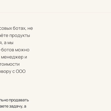
совых ботах, не
аёте продукты
, а мы
т-ботов можно
й менеджер и
стоимости
овору с ООО
ельно продавать
аете задачу, а