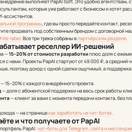
 внедрение выполняет PapAI Soft. Это удобно агентствам, 
сультантам, которые уже работают с бизнесом и хотят рас
И-ассистентов.
альной программы
, где вы просто передаёте контакт, рес
отите продавать под собственным брендом с договорной на
ite-label
. Все три трека собраны в
партнёрском разделе
.
рабатывает реселлер ИИ-решений
ра —
15–20% от стоимости разработки
плюс доля с ежеме
ся с нами. Проекты PapAI стартуют от 49 000 ₽, а средний 
ыше, поэтому доход с одной сделки ощутимый, а поддержка
— 15–20% с каждого внедрённого проекта.
д
— доля с абонентской поддержки на весь срок работы кли
ента
— клиент за вами с момента передачи контакта, без п
дохода — на странице
как заработать на чат-ботах
.
ёте и что получаете от PapAI
 портфель PapAI:
чат-боты для Telegram, сайта и мессендж