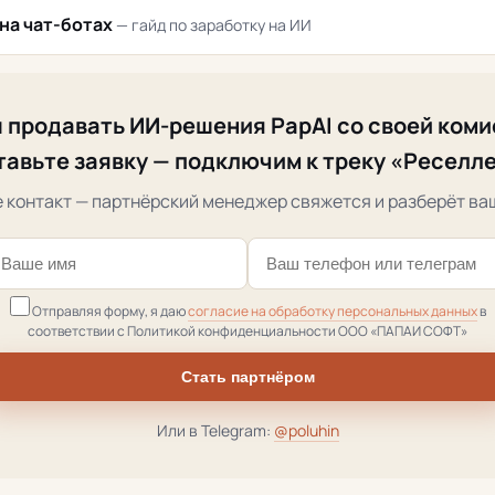
 на чат-ботах
— гайд по заработку на ИИ
 продавать ИИ-решения PapAI со своей ком
тавьте заявку — подключим к треку «Реселле
 контакт — партнёрский менеджер свяжется и разберёт ва
Отправляя форму, я даю
согласие на обработку персональных данных
в
соответствии с Политикой конфиденциальности ООО «ПАПАИ СОФТ»
Стать партнёром
Или в Telegram:
@poluhin