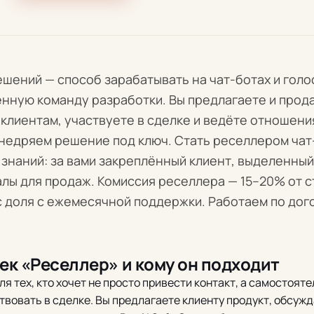
шений — способ зарабатывать на чат-ботах и голо
нную команду разработки. Вы предлагаете и прод
м клиентам, участвуете в сделке и ведёте отношения
внедряем решение под ключ. Стать реселлером ча
 знаний: за вами закреплённый клиент, выделенны
лы для продаж. Комиссия реселлера — 15–20% от 
 доля с ежемесячной поддержки. Работаем по дог
рек «Реселлер» и кому он подходит
ля тех, кто хочет не просто привести контакт, а самостоят
вовать в сделке. Вы предлагаете клиенту продукт, обсужд