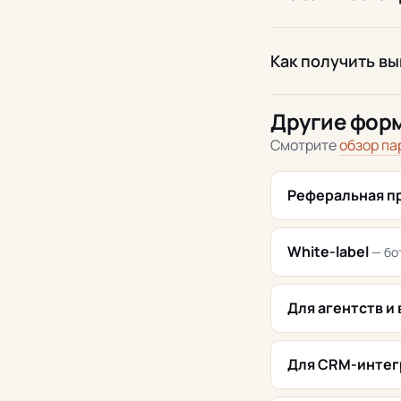
Как получить в
Другие фор
Смотрите
обзор па
Реферальная п
White-label
— бо
Для агентств и
Для CRM-интег