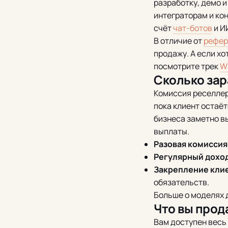
разработку, демо и
интеграторам и кон
счёт
чат-ботов
и И
В отличие от
рефер
продажу. А если х
посмотрите трек
Wh
Сколько за
Комиссия реселле
пока клиент остаёт
бизнеса заметно в
выплаты.
Разовая комиссия
Регулярный дохо
Закрепление кли
обязательств.
Больше о моделях 
Что вы прода
Вам доступен весь