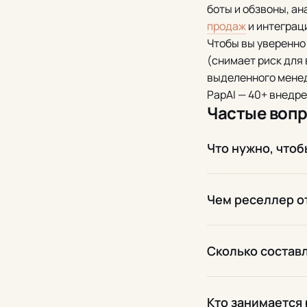
боты и обзвоны, ан
продаж
и интеграц
Чтобы вы уверенно
(снимает риск для
выделенного менед
PapAI — 40+ внедр
Частые воп
Что нужно, чтоб
Чем реселлер о
Сколько состав
Кто занимается