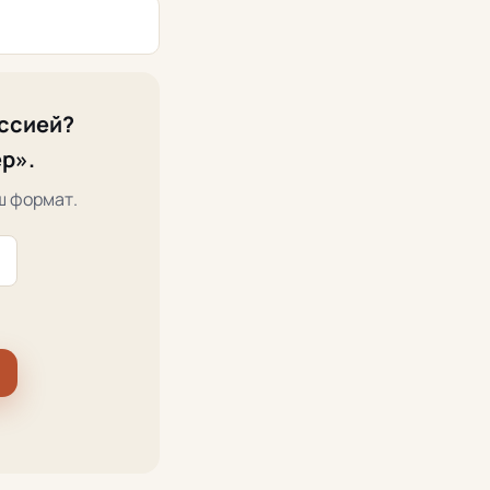
иссией?
р».
ш формат.