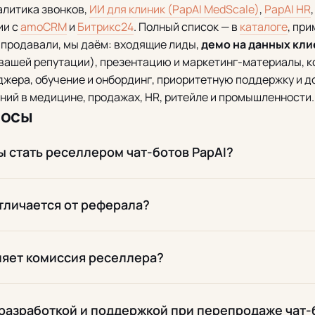
алитика звонков,
ИИ для клиник (PapAI MedScale)
,
PapAI HR
ии с
amoCRM
и
Битрикс24
. Полный список — в
каталоге
, пр
 продавали, мы даём: входящие лиды,
демо на данных кли
 вашей репутации), презентацию и маркетинг-материалы, к
жера, обучение и онбординг, приоритетную поддержку и д
ений в медицине, продажах, HR, ритейле и промышленности.
росы
ы стать реселлером чат-ботов PapAI?
тличается от реферала?
ляет комиссия реселлера?
 разработкой и поддержкой при перепродаже чат-