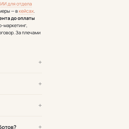
,
ИИ для отдела
имеры — в
кейсах
.
ента до оплаты
о-маркетинг,
оговор. За плечами
+
+
+
+
ботов?