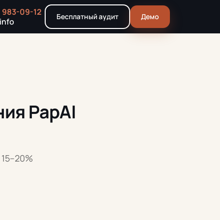
) 983-09-12
Бесплатный аудит
Демо
info
ия PapAI
я 15–20%