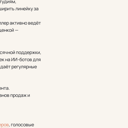
студиям,
ширить линейку за
еллер активно ведёт
ценкой —
сячной поддержки,
чек на ИИ-ботов для
 даёт регулярные
ента.
ланов продаж и
еров
, голосовые