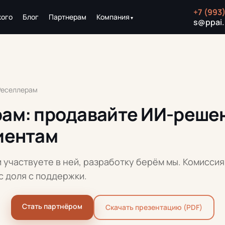
+7 (993
кого
Блог
Партнерам
Компания
s@ppai.
Реселлерам
ам: продавайте ИИ-решен
иентам
и участвуете в ней, разработку берём мы. Комисси
с доля с поддержки.
Стать партнёром
Скачать презентацию (PDF)