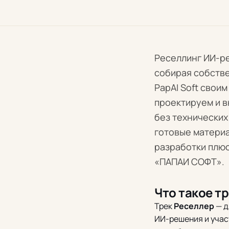
Реселлинг ИИ-ре
собирая собстве
PapAI Soft свои
проектируем и 
без технических
готовые материа
разработки плюс
«ПАПАИ СОФТ».
Что такое т
Трек
Реселлер
— д
ИИ-решения и участ