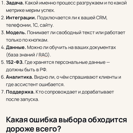
Задача.
Какой именно процесс разгружаем и по какой
метрике мерим успех.
Интеграции.
Подключается ли к вашей CRM,
телефонии, 1С, сайту.
Модель.
Понимает ли свободный текст или работает
только по кнопкам.
Данные.
Можно ли обучить на ваших документах
(база знаний /
RAG
).
152-ФЗ.
Где хранятся персональные данные —
должны быть в РФ.
Аналитика.
Видно ли, о чём спрашивают клиенты и
где ассистент ошибается.
Поддержка.
Кто сопровождает и дорабатывает
после запуска.
Какая ошибка выбора обходится
дороже всего?