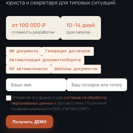
юриста и секретаря для типовых ситуаций.
от 100 000 ₽
10–14 дней
стоимость разработки
срок запуска
ИИ документы
Генерация договоров
Автоматизация документооборота
КП автоматически
Шаблоны документов
Отправляя эту форму, я даю
согласие на обработку
персональных данных
в соответствии с Политикой
конфиденциальности ООО «ПАПАИ СОФТ»
Получить ДЕМО