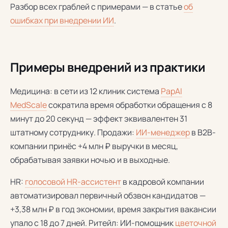
Разбор всех граблей с примерами — в статье
об
ошибках при внедрении ИИ
.
Примеры внедрений из практики
Медицина: в сети из 12 клиник система
PapAI
MedScale
сократила время обработки обращения с 8
минут до 20 секунд — эффект эквивалентен 31
штатному сотруднику. Продажи:
ИИ-менеджер
в B2B-
компании принёс +4 млн ₽ выручки в месяц,
обрабатывая заявки ночью и в выходные.
HR:
голосовой HR-ассистент
в кадровой компании
автоматизировал первичный обзвон кандидатов —
+3,38 млн ₽ в год экономии, время закрытия вакансии
упало с 18 до 7 дней. Ритейл: ИИ-помощник
цветочной