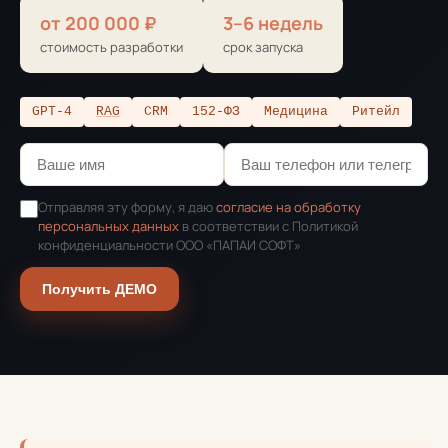
от 200 000 ₽
3–6 недель
стоимость разработки
срок запуска
GPT-4
RAG
CRM
152-ФЗ
Медицина
Ритейл
Отправляя эту форму, я даю
согласие на обработку
персональных данных
в соответствии с Политикой
конфиденциальности ООО «ПАПАИ СОФТ»
Получить ДЕМО