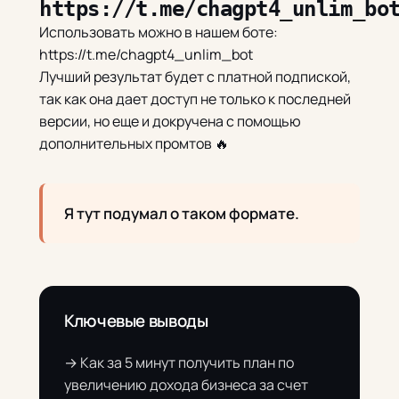
https://t.me/chagpt4_unlim_bo
Использовать можно в нашем боте:
https://t.me/chagpt4_unlim_bot
Лучший результат будет с платной подпиской,
так как она дает доступ не только к последней
версии, но еще и докручена с помощью
дополнительных промтов 🔥
Я тут подумал о таком формате.
Ключевые выводы
→ Как за 5 минут получить план по
увеличению дохода бизнеса за счет