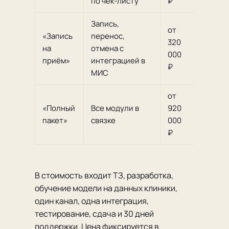
по чек-листу
₽
Запись,
от
«Запись
перенос,
320
3
на
отмена с
000
недел
приём»
интеграцией в
₽
МИС
от
«Полный
Все модули в
920
4–6
пакет»
связке
000
недель
₽
В стоимость входит ТЗ, разработка,
обучение модели на данных клиники,
один канал, одна интеграция,
тестирование, сдача и 30 дней
поддержки. Цена фиксируется в