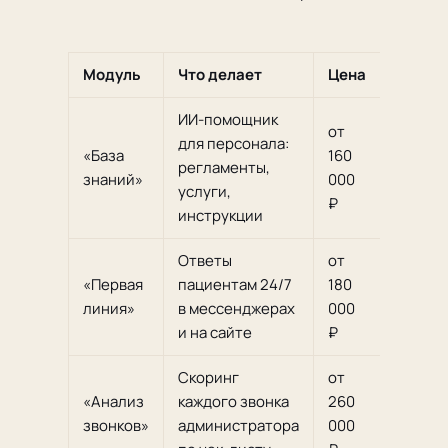
Модуль
Что делает
Цена
Срок
ИИ-помощник
от
для персонала:
«База
160
2
регламенты,
знаний»
000
недел
услуги,
₽
инструкции
Ответы
от
«Первая
пациентам 24/7
180
1
линия»
в мессенджерах
000
неделя
и на сайте
₽
Скоринг
от
«Анализ
каждого звонка
260
1
звонков»
администратора
000
неделя