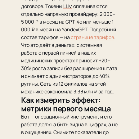
договоре. Токены
LLM
оплачиваются
отдельно напрямую провайдеру: 2 000–
5 000 ₽ в месяц на GPT-4o или меньше 1
000 ₽ в месяц на YandexGPT. Подробный
состав тарифов — на
странице тарифов
.
Что это даёт в деньгах: системная
работа с первой линией в наших
медицинских проектах приносит +20–
30% роста записи без расширения штата
и снимает с администраторов до 40%
рутины. Сеть из 12 филиалов на этой
механике сэкономила 3,38 млн ₽ за год.
Как измерить эффект:
метрики первого месяца
Бот — операционный инструмент, и его
работа должна быть видна в цифрах, а не
в ощущениях. Снимите показатели до