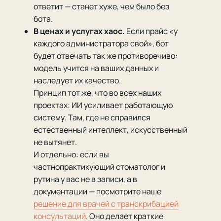
ответит — станет хуже, чем было без
бота.
В ценах и услугах хаос.
Если прайс «у
каждого администратора свой», бот
будет отвечать так же противоречиво:
модель учится на ваших данных и
наследует их качество.
Принцип тот же, что во всех наших
проектах: ИИ усиливает работающую
систему. Там, где не справился
естественный интеллект, искусственный
не вытянет.
И отдельно: если вы
частнопрактикующий стоматолог и
рутина у вас не в записи, а в
документации — посмотрите наше
решение для врачей с транскрибацией
консультаций
. Оно делает краткие