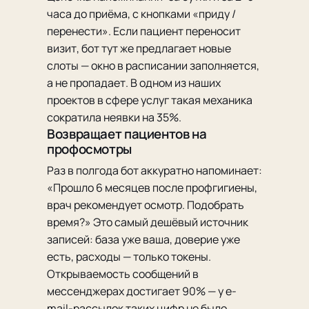
часа до приёма, с кнопками «приду /
перенести». Если пациент переносит
визит, бот тут же предлагает новые
слоты — окно в расписании заполняется,
а не пропадает. В одном из наших
проектов в сфере услуг такая механика
сократила неявки на 35%.
Возвращает пациентов на
профосмотры
Раз в полгода бот аккуратно напоминает:
«Прошло 6 месяцев после профгигиены,
врач рекомендует осмотр. Подобрать
время?» Это самый дешёвый источник
записей: база уже ваша, доверие уже
есть, расходы — только токены.
Открываемость сообщений в
мессенджерах достигает 90% — у e-
mail-рассылок таких цифр не было