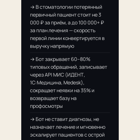
→ В стоматологии потерянный
первичный пациент стоит не 3
000 ₽ за приём, а до 100 000+ ₽
за план лечения — скорость
первой линии конвертируется в
выручку напрямую
→ Бот закрывает 60–80%
типовых обращений, записывает
через API МИС (ИДЕНТ,
1С:Медицина, Medesk),
сокращает неявки на 35% и
возвращает базу на
профосмотры
→ Бот не ставит диагнозы, не
назначает лечение и мгновенно
эскалирует пациентов с острой