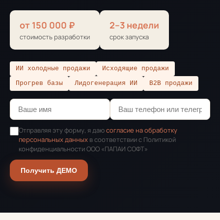
от 150 000 ₽
2–3 недели
стоимость разработки
срок запуска
ИИ холодные продажи
Исходящие продажи
Прогрев базы
Лидогенерация ИИ
B2B продажи
Отправляя эту форму, я даю
согласие на обработку
персональных данных
в соответствии с Политикой
конфиденциальности ООО «ПАПАИ СОФТ»
Получить ДЕМО