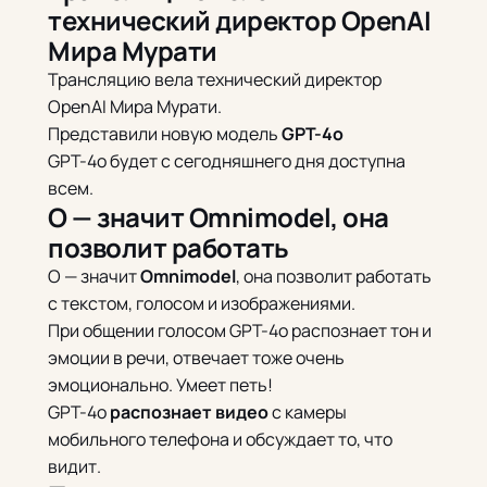
технический директор OpenAI
Мира Мурати
Трансляцию вела технический директор
OpenAI Мира Мурати.
Представили новую модель
GPT-4o
GPT-4o будет с сегодняшнего дня доступна
всем.
O — значит Omnimodel, она
позволит работать
O — значит
Omnimodel
, она позволит работать
с текстом, голосом и изображениями.
При общении голосом GPT-4o распознает тон и
эмоции в речи, отвечает тоже очень
эмоционально. Умеет петь!
GPT-4o
распознает видео
с камеры
мобильного телефона и обсуждает то, что
видит.