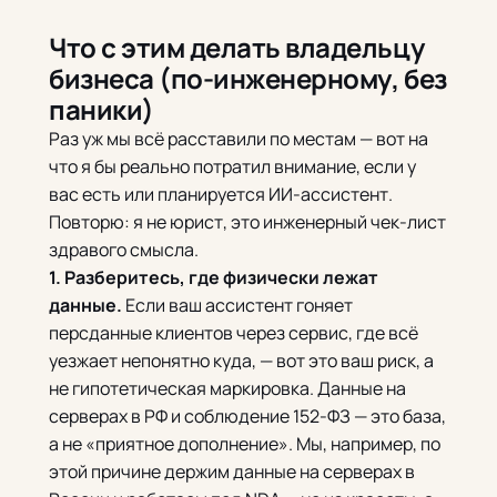
Что с этим делать владельцу
бизнеса (по-инженерному, без
паники)
Раз уж мы всё расставили по местам — вот на
что я бы реально потратил внимание, если у
вас есть или планируется ИИ-ассистент.
Повторю: я не юрист, это инженерный чек-лист
здравого смысла.
1. Разберитесь, где физически лежат
данные.
Если ваш ассистент гоняет
персданные клиентов через сервис, где всё
уезжает непонятно куда, — вот это ваш риск, а
не гипотетическая маркировка. Данные на
серверах в РФ и соблюдение 152-ФЗ — это база,
а не «приятное дополнение». Мы, например, по
этой причине держим данные на серверах в