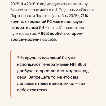
2025-й и 2026-й видит одну и ту же картину:
бизнес массово идёт в ИИ. По данным «Якова и
Партнёров» и Яндекса (декабрь 2025),
71%
крупных компаний РФ уже используют
генеративный ИИ
— плюс 17 процентных
пунктов за год. А
86% дообучают open-
source-модели
под себя.
71% крупных компаний РФ уже
используют генеративный ИИ, 86%
дообучают open-source-модели под
себя. Запрещать то, на что сам
делаешь ставку в экономике, — так
себе стратегия.