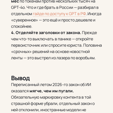
мес
по токенам против нескольких тысяч на
GPT-4o. Что и где брать в России — разбирал в
отдельном
гайде по доступу к GPT в РФ
. Иногда
«суверенное» — это ещё и просто дешевле и
спокойнее.
4. Отделяйте заголовки от закона.
Прежде
чем что-то выключать в панике — откройте
первоисточник или спросите юриста. Половина
«срочных» решений на основе новостной
ленты — это выстрел из лазера по воробьям.
Вывод
Переписанный летом 2026-го закон об ИИ
оказался
мягче, чем им пугали.
Обязательную маркировку контента в той
страшной форме убрали, отдельный закон о
ней отклонили, иностранные модели не