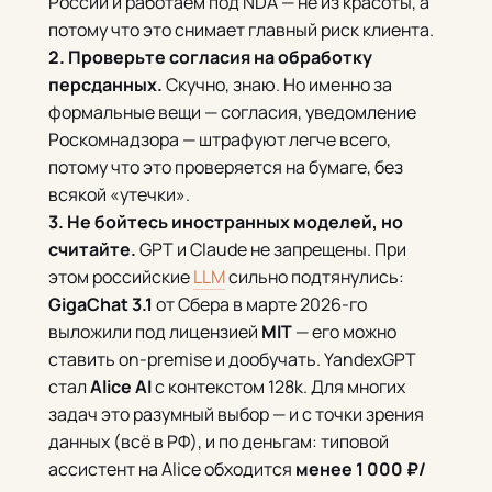
России и работаем под NDA — не из красоты, а
потому что это снимает главный риск клиента.
2. Проверьте согласия на обработку
персданных.
Скучно, знаю. Но именно за
формальные вещи — согласия, уведомление
Роскомнадзора — штрафуют легче всего,
потому что это проверяется на бумаге, без
всякой «утечки».
3. Не бойтесь иностранных моделей, но
считайте.
GPT и Claude не запрещены. При
этом российские
LLM
сильно подтянулись:
GigaChat 3.1
от Сбера в марте 2026-го
выложили под лицензией
MIT
— его можно
ставить on-premise и дообучать. YandexGPT
стал
Alice AI
с контекстом 128k. Для многих
задач это разумный выбор — и с точки зрения
данных (всё в РФ), и по деньгам: типовой
ассистент на Alice обходится
менее 1 000 ₽/