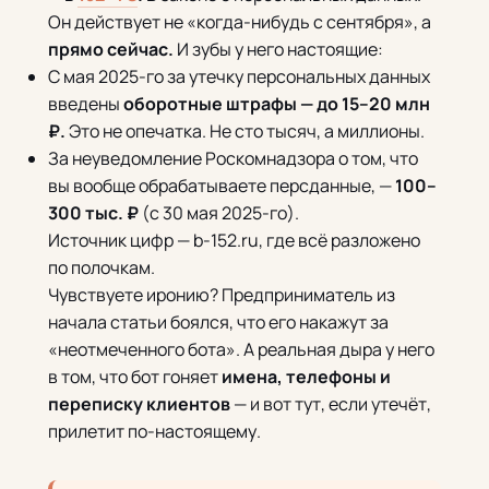
Он действует не «когда-нибудь с сентября», а
прямо сейчас.
И зубы у него настоящие:
С мая 2025-го за утечку персональных данных
введены
оборотные штрафы — до 15–20 млн
₽.
Это не опечатка. Не сто тысяч, а миллионы.
За неуведомление Роскомнадзора о том, что
вы вообще обрабатываете персданные, —
100–
300 тыс. ₽
(с 30 мая 2025-го).
Источник цифр — b-152.ru, где всё разложено
по полочкам.
Чувствуете иронию? Предприниматель из
начала статьи боялся, что его накажут за
«неотмеченного бота». А реальная дыра у него
в том, что бот гоняет
имена, телефоны и
переписку клиентов
— и вот тут, если утечёт,
прилетит по-настоящему.