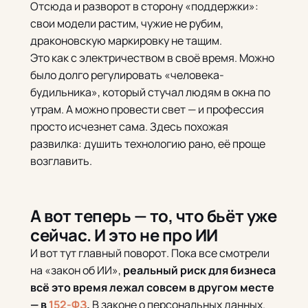
Отсюда и разворот в сторону «поддержки»:
свои модели растим, чужие не рубим,
драконовскую маркировку не тащим.
Это как с электричеством в своё время. Можно
было долго регулировать «человека-
будильника», который стучал людям в окна по
утрам. А можно провести свет — и профессия
просто исчезнет сама. Здесь похожая
развилка: душить технологию рано, её проще
возглавить.
А вот теперь — то, что бьёт уже
сейчас. И это не про ИИ
И вот тут главный поворот. Пока все смотрели
на «закон об ИИ»,
реальный риск для бизнеса
всё это время лежал совсем в другом месте
— в
152-ФЗ
.
В законе о персональных данных.