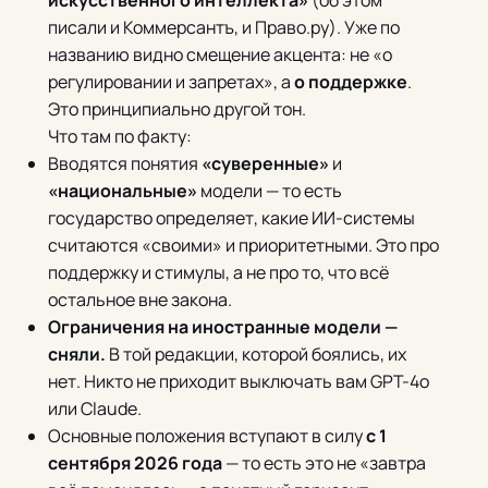
искусственного интеллекта»
(об этом
писали и Коммерсантъ, и Право.ру). Уже по
названию видно смещение акцента: не «о
регулировании и запретах», а
о поддержке
.
Это принципиально другой тон.
Что там по факту:
Вводятся понятия
«суверенные»
и
«национальные»
модели — то есть
государство определяет, какие ИИ-системы
считаются «своими» и приоритетными. Это про
поддержку и стимулы, а не про то, что всё
остальное вне закона.
Ограничения на иностранные модели —
сняли.
В той редакции, которой боялись, их
нет. Никто не приходит выключать вам GPT-4o
или Claude.
Основные положения вступают в силу
с 1
сентября 2026 года
— то есть это не «завтра