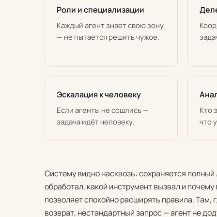
Роли и специализации
Дел
Каждый агент знает свою зону
Коор
— не пытается решить чужое.
зада
Эскалация к человеку
Анал
Если агенты не сошлись —
Кто 
задача идёт человеку.
что 
Систему видно насквозь: сохраняется полный 
обработал, какой инструмент вызвал и почему
позволяет спокойно расширять правила. Там, 
возврат, нестандартный запрос — агент не до