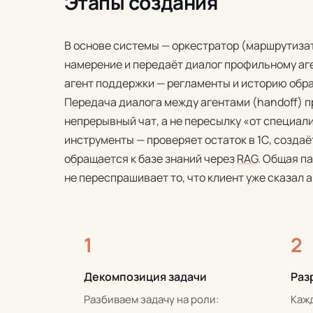
Этапы создания
В основе системы — оркестратор (маршрутизат
намерение и передаёт диалог профильному аге
агент поддержки — регламенты и историю обра
Передача диалога между агентами (handoff) п
непрерывный чат, а не пересылку «от специал
инструменты — проверяет остаток в 1С, создаё
обращается к базе знаний через
RAG
. Общая п
не переспрашивает то, что клиент уже сказал 
1
2
Декомпозиция задачи
Раз
Разбиваем задачу на роли:
Кажд