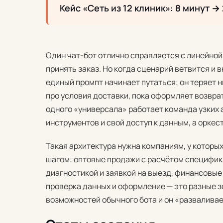
Кейс «Сеть из 12 клиник»: 8 минут →
Один чат-бот отлично справляется с линейной 
принять заказ. Но когда сценарий ветвится и
единый промпт начинает путаться: он теряет н
про условия доставки, пока оформляет возвра
одного «универсала» работает команда узких а
инструментов и свой доступ к данным, а орке
Такая архитектура нужна компаниям, у которы
шагом: оптовые продажи с расчётом специфика
диагностикой и заявкой на выезд, финансовые
проверка данных и оформление — это разные з
возможностей обычного бота и он «разваливае