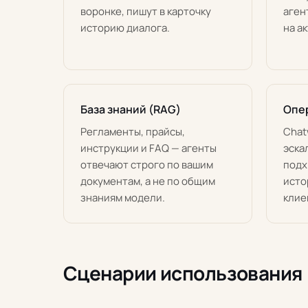
воронке, пишут в карточку
аген
историю диалога.
на а
База знаний (RAG)
Опе
Регламенты, прайсы,
Chat
инструкции и FAQ — агенты
эска
отвечают строго по вашим
подх
документам, а не по общим
исто
знаниям модели.
клие
Сценарии использования