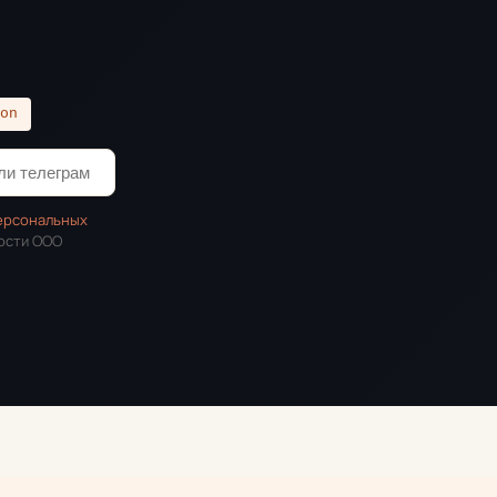
on
персональных
ости ООО