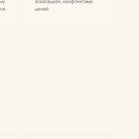
му
эскалацией, конфликтами
тся
целей.