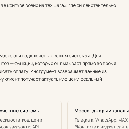
 в контуре ровно на тех шагах, где он действительно
лубоко они подключены к вашим системам. Для
тов — функций, которые он вызывает прямо во время
писать оплату. Инструмент возвращает данные из
му клиент получает актуальную цену, реальный
 учётные системы
Мессенджеры и каналы
ерка остатков, цен и
Telegram, WhatsApp, MAX,
усов заказов по API —
ВКонтакте и виджет сайта