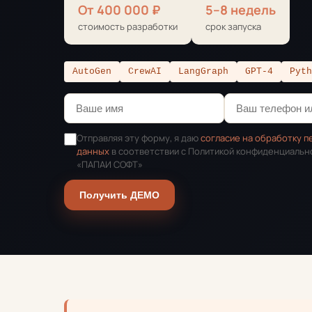
От 400 000 ₽
5–8 недель
стоимость разработки
срок запуска
AutoGen
CrewAI
LangGraph
GPT-4
Pyth
Отправляя эту форму, я даю
согласие на обработку 
данных
в соответствии с Политикой конфиденциальн
«ПАПАИ СОФТ»
Получить ДЕМО