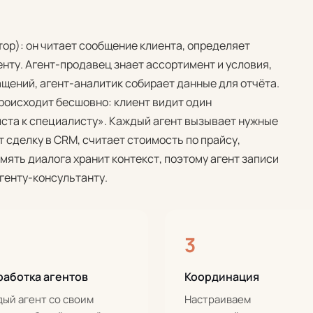
ор): он читает сообщение клиента, определяет
нту. Агент-продавец знает ассортимент и условия,
щений, агент-аналитик собирает данные для отчёта.
роисходит бесшовно: клиент видит один
иста к специалисту». Каждый агент вызывает нужные
т сделку в CRM, считает стоимость по прайсу,
амять диалога хранит контекст, поэтому агент записи
агенту-консультанту.
3
работка агентов
Координация
ый агент со своим
Настраиваем