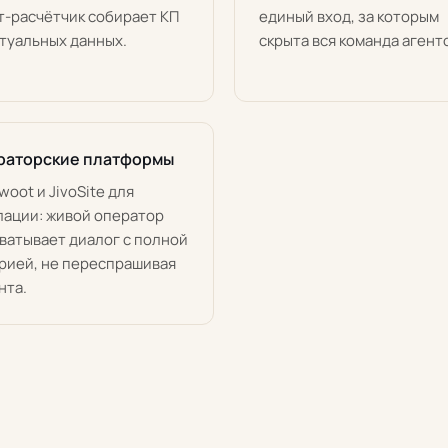
т-расчётчик собирает КП
единый вход, за которым
ктуальных данных.
скрыта вся команда агент
раторские платформы
woot и JivoSite для
лации: живой оператор
ватывает диалог с полной
рией, не переспрашивая
нта.