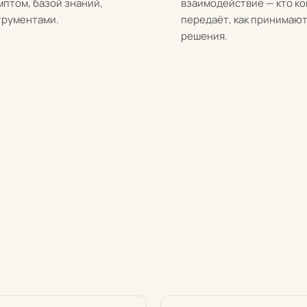
птом, базой знаний,
взаимодействие — кто ко
трументами.
передаёт, как принимаю
решения.