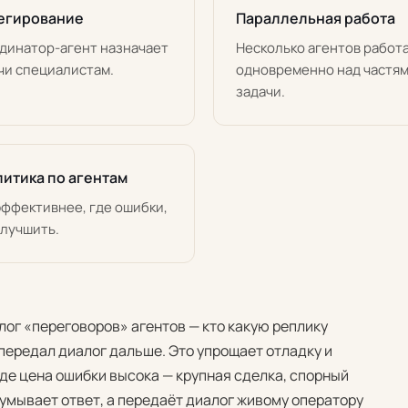
егирование
Параллельная работа
динатор-агент назначает
Несколько агентов работ
чи специалистам.
одновременно над частя
задачи.
итика по агентам
эффективнее, где ошибки,
улучшить.
лог «переговоров» агентов — кто какую реплику
 передал диалог дальше. Это упрощает отладку и
где цена ошибки высока — крупная сделка, спорный
думывает ответ, а передаёт диалог живому оператору