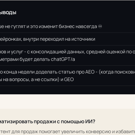
ыводы
 не гуглят и это изменит бизнес навсегда ♾️
нейронках, внутри переходил на источники
ов и услуг - с консолидацией данных, средней оценкой по 
метрами будет делать chatGPT/а
 конца недели доделать статью про AEO - (когда поисков
 на вопросы, а не ссылки) и GEO
матизировать продажи с помощью ИИ?
тент для продаж помогает увеличить конверсию и избави