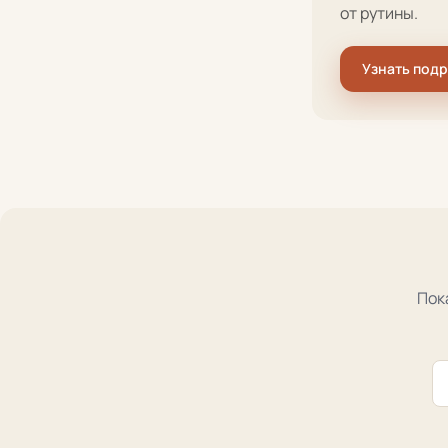
от рутины.
Узнать под
Пок