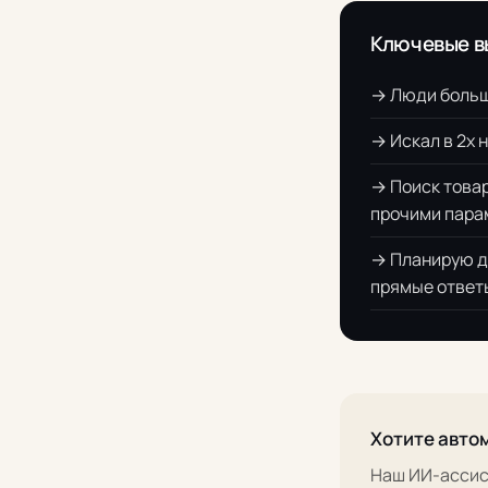
Ключевые в
→ Люди больше
→ Искал в 2х 
→ Поиск товар
прочими пара
→ Планирую до
прямые ответы
Хотите авто
Наш ИИ-ассис