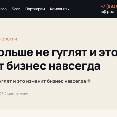
+7 (993
кого
Блог
Партнерам
Компания
s@ppai.
ХНОЛОГИИ
льше не гуглят и эт
т бизнес навсегда
углят и это изменит бизнес навсегда
♾️
025
·
2 мин. чтения