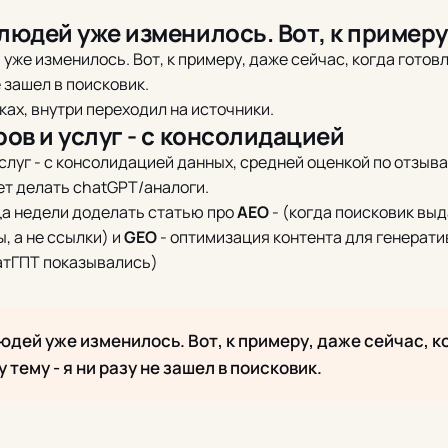
людей уже изменилось. Вот, к примеру
уже изменилось. Вот, к примеру, даже сейчас, когда готов
е зашел в поисковик.
ках, внутри переходил на источники.
ов и услуг - с консолидацией
слуг - с консолидацией данных, средней оценкой по отзыва
т делать chatGPT/аналоги.
а недели доделать статью про
AEO
- (когда поисковик вы
, а не ссылки) и
GEO
- оптимизация контента для генерат
чатГПТ показывались)
дей уже изменилось. Вот, к примеру, даже сейчас, к
 тему - я ни разу не зашел в поисковик.