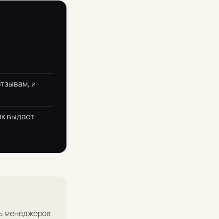
отзывам, и
ик выдает
ть менеджеров