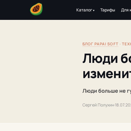
Каталог
Тарифы
Для 
БЛОГ PAPAI SOFT
· ТЕ
Люди бо
измени
Люди больше не г
Сергей Полухин
·
18.07.2