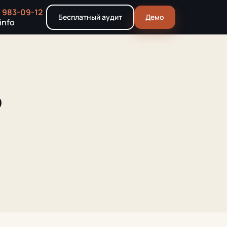
) 983-09-12
Бесплатный аудит
Демо
info
о