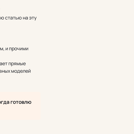
лю статью на эту
м, и прочими
дает прямые
ивных моделей
огда готовлю