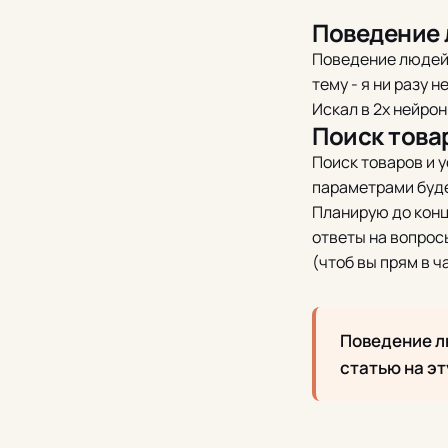
Поведение 
Поведение людей 
тему - я ни разу н
Искал в 2х нейрон
Поиск товар
Поиск товаров и у
параметрами буде
Планирую до конц
ответы на вопросы
(чтоб вы прям в 
Поведение лю
статью на эту