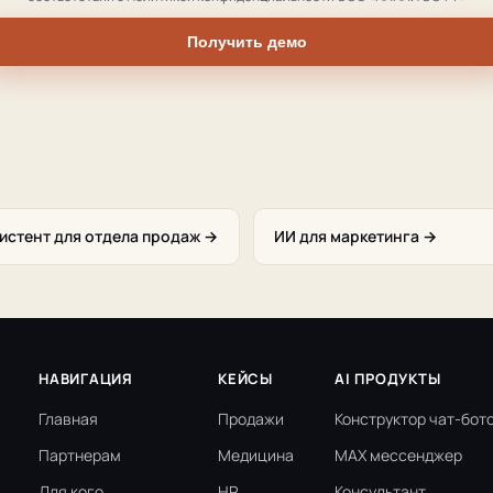
Получить демо
систент для отдела продаж →
ИИ для маркетинга →
НАВИГАЦИЯ
КЕЙСЫ
AI ПРОДУКТЫ
Главная
Продажи
Конструктор чат-бот
Партнерам
Медицина
MAX мессенджер
Для кого
HR
Консультант